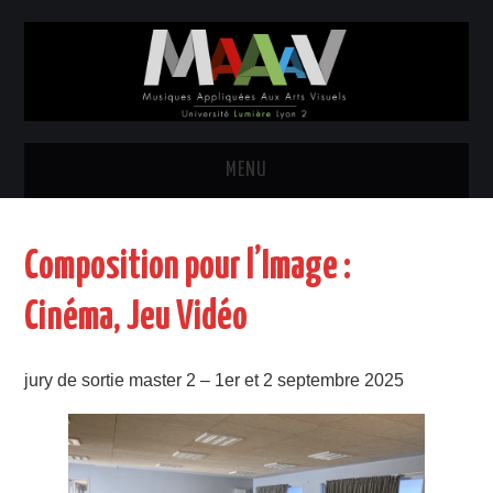
MENU
ACCUEIL – PRÉSENTATION
Composition pour l’Image :
CONTACT – L’ÉQUIPE
Cinéma, Jeu Vidéo
RECRUTEMENT
jury de sortie master 2 – 1er et 2 septembre 2025
PARTENAIRES
CONCOURS INTERNATIONAUX