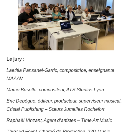
RÉCOMPENSES
TAXE D’APPRENTISSAGE
SITES COMPOSITEURS
Le jury :
Laetitia Pansanel-Garric, compositrice
, enseignante
MAAAV
Marco Busetta, compositeur, ATS Studios
Lyon
Eric Debègue, éditeur, producteur, superviseur musical.
Cristal Publishing –
Sœurs Jumelles
Rochefort
Raphaël Vinzant, Agent d’artistes – Time Art Music
Thibaud Feyhl, Chargé de Production, 22D Music –