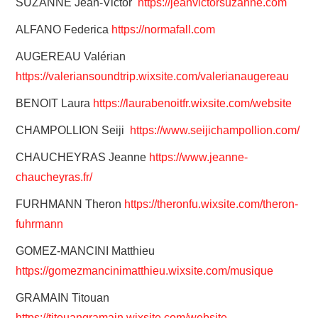
SUZANNE Jean-Victor
https://jeanvictorsuzanne.com
ALFANO Federica
https://normafall.com
AUGEREAU Valérian
https://valeriansoundtrip.wixsite.com/valerianaugereau
BENOIT Laura
https://laurabenoitfr.wixsite.com/website
CHAMPOLLION Seiji
https://www.seijichampollion.com/
CHAUCHEYRAS Jeanne
https://www.jeanne-
chaucheyras.fr/
FURHMANN Theron
https://theronfu.wixsite.com/theron-
fuhrmann
GOMEZ-MANCINI Matthieu
https://gomezmancinimatthieu.wixsite.com/musique
GRAMAIN Titouan
https://titouangramain.wixsite.com/website