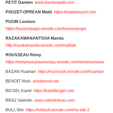
PETIT Damien
www.damienpetit.com
POUZET-OPREAN Matéi
https://mateipouzet.com
PUGIN Louison
https://louisonpugin.wixsite.com/louisonpugin
RAZAKAMANANTSOA Manda
http://razakamanda.wixsite.com/madlab
ROUSSEAU Rémy
https://remyrousseaumusiqu.wixsite.com/remyrousseau
BAZAN Huaman
https://nuzroush.wixsite.com/huaman
BENOIT Aloïs
aloisbenoit.net
BICGEL Kamil
https://kamilbicgel.com
BRAZ Valentin
www.valentinbraz.com
BULL Nils
https://nilsbull.wixsite.com/my-site-2