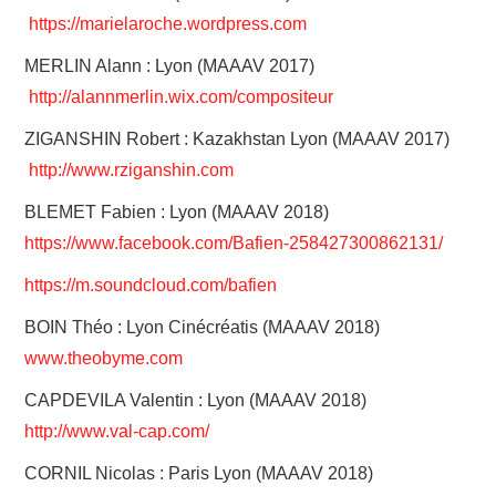
https://marielaroche.wordpress.com
MERLIN Alann : Lyon (MAAAV 2017)
http://alannmerlin.wix.com/compositeur
ZIGANSHIN Robert : Kazakhstan Lyon (MAAAV 2017)
http://www.rziganshin.com
BLEMET Fabien : Lyon (MAAAV 2018)
https://www.facebook.com/Bafien-258427300862131/
https://m.soundcloud.com/bafien
BOIN Théo : Lyon Cinécréatis (MAAAV 2018)
www.theobyme.com
CAPDEVILA Valentin : Lyon (MAAAV 2018)
http://www.val-cap.com/
CORNIL Nicolas : Paris Lyon (MAAAV 2018)