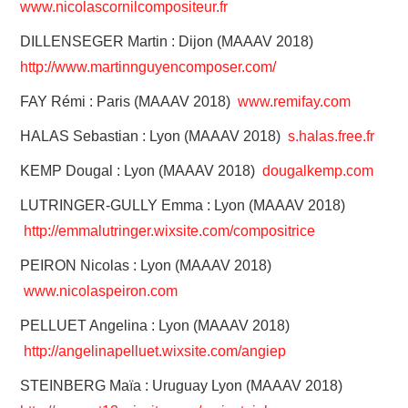
www.nicolascornilcompositeur.fr
DILLENSEGER Martin : Dijon (MAAAV 2018)
http://www.martinnguyencomposer.com/
FAY Rémi : Paris (MAAAV 2018)
www.remifay.com
HALAS Sebastian : Lyon (MAAAV 2018)
s.halas.free.fr
KEMP Dougal : Lyon (MAAAV 2018)
dougalkemp.com
LUTRINGER-GULLY Emma : Lyon (MAAAV 2018)
http://emmalutringer.wixsite.com/compositrice
PEIRON Nicolas : Lyon (MAAAV 2018)
www.nicolaspeiron.com
PELLUET Angelina : Lyon (MAAAV 2018)
http://angelinapelluet.wixsite.com/angiep
STEINBERG Maïa : Uruguay Lyon (MAAAV 2018)