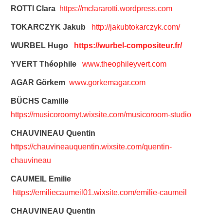
ROTTI Clara
https://mclararotti.wordpress.com
TOKARCZYK Jakub
http://jakubtokarczyk.com/
WURBEL Hugo
https://wurbel-compositeur.fr/
YVERT Théophile
www.theophileyvert.com
AGAR Görkem
www.gorkemagar.com
BÜCHS Camille
https://musicoroomyt.wixsite.com/musicoroom-studio
CHAUVINEAU Quentin
https://chauvineauquentin.wixsite.com/quentin-
chauvineau
CAUMEIL Emilie
https://emiliecaumeil01.wixsite.com/emilie-caumeil
CHAUVINEAU Quentin