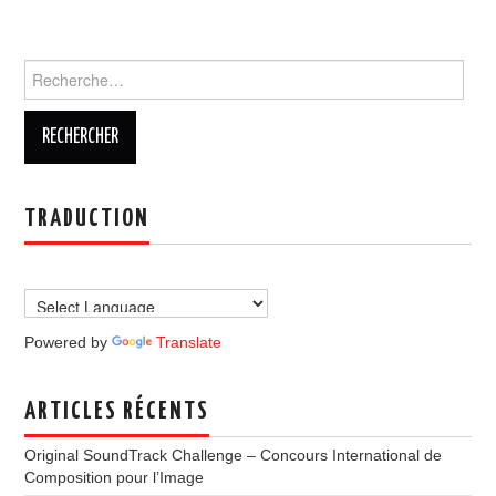
Rechercher :
TRADUCTION
Powered by
Translate
ARTICLES RÉCENTS
Original SoundTrack Challenge – Concours International de
Composition pour l’Image