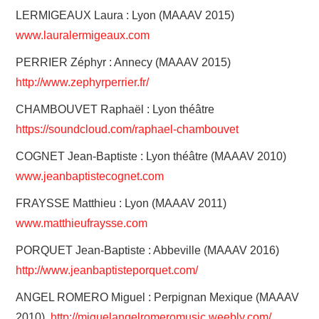
LERMIGEAUX Laura : Lyon (MAAAV 2015)
www.lauralermigeaux.com
PERRIER Zéphyr : Annecy (MAAAV 2015)
http://www.zephyrperrier.fr/
CHAMBOUVET Raphaël : Lyon théâtre
https://soundcloud.com/raphael-chambouvet
COGNET Jean-Baptiste : Lyon théâtre (MAAAV 2010)
www.jeanbaptistecognet.com
FRAYSSE Matthieu : Lyon (MAAAV 2011)
www.matthieufraysse.com
PORQUET Jean-Baptiste : Abbeville (MAAAV 2016)
http://www.jeanbaptisteporquet.com/
ANGEL ROMERO Miguel : Perpignan Mexique (MAAAV
2010)
http://miguelangelromeromusic.weebly.com/