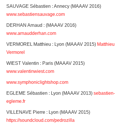
SAUVAGE Sébastien : Annecy (MAAAV 2016)
www.sebastiensauvage.com
DERHAN Arnaud : (MAAAV 2016)
www.arnaudderhan.com
VERMOREL Matthieu : Lyon (MAAAV 2015)
Matthieu
Vermorel
WIEST Valentin : Paris (MAAAV 2015)
www.valentinwiest.com
www.symphoniclightshop.com
EGLEME Sébastien : Lyon (MAAAV 2013)
sebastien-
egleme.fr
VILLENAVE Pierre : Lyon (MAAAV 2015)
https://soundcloud.com/pedrozilla