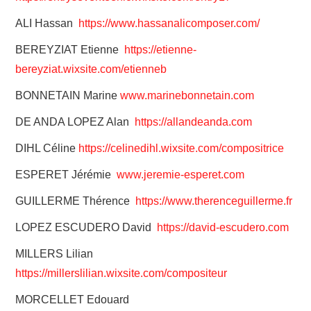
ALI Hassan
https://www.hassanalicomposer.com/
BEREYZIAT Etienne
https://etienne-
bereyziat.wixsite.com/etienneb
BONNETAIN Marine
www.marinebonnetain.com
DE ANDA LOPEZ Alan
https://allandeanda.com
DIHL Céline
https://celinedihl.wixsite.com/compositrice
ESPERET Jérémie
www.jeremie-esperet.com
GUILLERME Thérence
https://www.therenceguillerme.fr
LOPEZ ESCUDERO David
https://david-escudero.com
MILLERS Lilian
https://millerslilian.wixsite.com/compositeur
MORCELLET Edouard